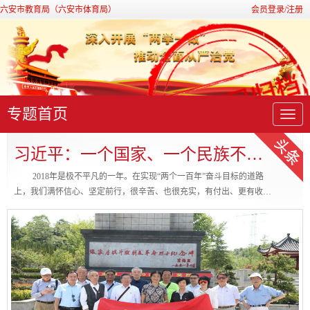
六安市教育局（六安市体育局）
会员登录/注册
专题首页
导
航
习近平：一个国家、一个民族不能没有灵魂
2018年是极不平凡的一年。在实现“两个一百年”奋斗目标的道路
上，我们满怀信心、坚定前行，很辛苦、也很充实，有付出、更有收
获。中共中央团结带领全党全国各族人民，坚持稳中求进工作总基调，
我国经济增长保持在合理区间，社会大局保持稳定，人民群众获得感、
幸福感、安全感持续增强，实现了贯彻落实中共十九大精神开门红。
2019年3月4日下午，中共中央总书记、国家主席、中央军委主席习
近平看望参加全国政协十三届二次会议的文化艺术界、社会科学界委
员， 并参加...
[详细]