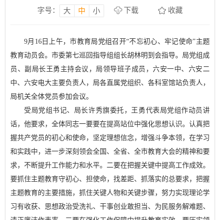
字号：
下载
收藏
大
中
小
9月16日上午，市教育局党组召开“不忘初心、牢记使命”主题
教育动员会。市委第七巡回指导组组长胡林明到会指导。局党组成
员、副局长王勇主持会议，局领导班子成员，六安一中、六安二
中、六安电大主要负责人，局各直属党组织、各科室馆站负责人，
局机关全体党员参加会议。
受局党组书记、局长许秀旗委托，王勇代表局党组作动员讲
话，他要求，全体同志一要要在提高站位中强化思想认识。认真把
握共产党员的初心和使命，坚定理想信念，增强斗争本领，在学习
和实践中，进一步深刻领会全国、全省、全市教育大会的精神和要
求，不断提升工作能力和水平。二要在把握关键中提高工作成效。
要抓住主题教育守初心、担使命，找差距、抓落实的总要求，把握
主题教育的主要措施，抓住关键人物和关键步骤，努力实现理论学
习有收获、思想政治受洗礼、干事创业敢担当、为民服务解难题、