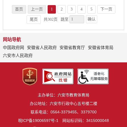
首页
上一页
1
2
3
4
5
下一页
确认
尾页
共302页
跳至
网站导航
中国政府网
安徽省人民政府
安徽省教育厅
安徽省体育局
六安市人民政府
主办单位：六安市教育体育局
办公地址：六安市行政中心五号楼二楼
联系电话：0564-3379455、3379700
皖ICP备19006597号-1
网站标识码：3415000048