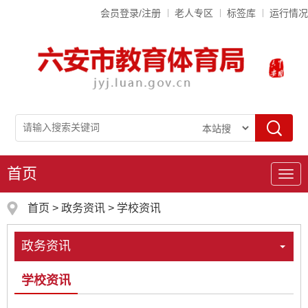
会员登录/注册
老人专区
标签库
运行情况
首页
导
航
首页
>
政务资讯
>
学校资讯
政务资讯
学校资讯