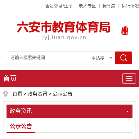
会员登录/注册
老人专区
标签库
运行情况
首页
导
航
首页
>
政务资讯
>
公示公告
政务资讯
公示公告