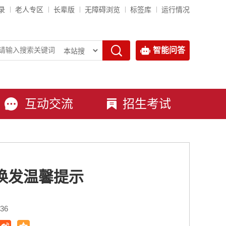
录
老人专区
长辈版
无障碍浏览
标签库
运行情况
智能问答
互动交流
招生考试
换发温馨提示
36