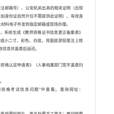
备注邮箱号）、公安机关出具的相关证明（出现
况如身份证自然升位不需提供此证明）、有效身
上材料电子件发到指定邮箱或现场办理。
后，系统生成《教师资格证书信息更正备案表》
寸或小二寸、彩色、白底，背面底部铅笔注上姓
改信息并盖章后返还。
师资格认定申请表》（人事档案部门签字盖章扫
。
教师资格考试信息问题”中查看。查询网址：
纸质版需贴照片，签名处需手工签名；寄回邮费