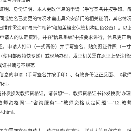
证明、身份证明、本人更改信息的申请（手写签名并按手印、
同或姓名已变更的情况才需出具公安部门的相关证明，其它情
扫描件需注明“与原件相符”和加盖档案保管机构红色公章）。以
申请人的认定资料，并在“信息系统”中按要求进行，信息更正
还，申请人打印（一式两份）并手写签名、贴免冠证件照（一
（使用邮政特快专递）或现场办理，发证机关需在原证上备注修
或证书编号不规范
信息的申请（手写签名并按手印）、有效身份证正反面、《教
办理。
需补发换发教师资格证，请参照“一、教师资格证书补发换发”办理
师资格网”—“咨询服务”—“教师资格认定问题”—“12.
54.html。
等如需邮寄至申请人，请注明邮寄地址、联系人等具体信息，