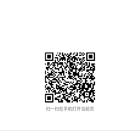
市教育体
6年7月
扫一扫在手机打开当前页