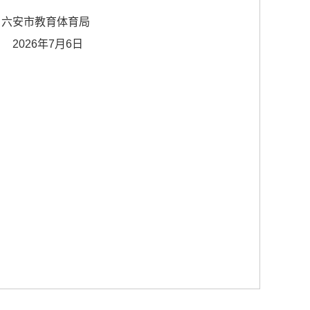
育局
6日