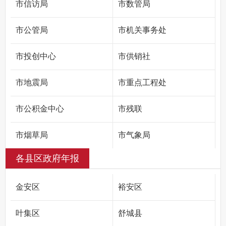
市信访局
市数管局
市公管局
市机关事务处
市投创中心
市供销社
市地震局
市重点工程处
市公积金中心
市残联
市烟草局
市气象局
各县区政府年报
国家统计局六安调查队
国家金融监督管理总局六安监管分局
金安区
裕安区
人行六安市分行
叶集区
舒城县