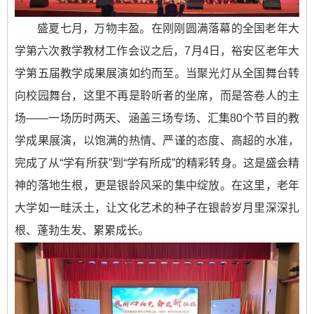
盛夏七月，万物丰盈。在刚刚圆满落幕的全国老年大
学第六次教学教材工作会议之后，7月4日，裕安区老年大
学第五届教学成果展演如约而至。当聚光灯从全国舞台转
向校园舞台，这里不再是聆听者的坐席，而是答卷人的主
场——一场历时两天、涵盖三场专场、汇集80个节目的教
学成果展演，以饱满的热情、严谨的态度、高超的水准，
完成了从“学有所获”到“学有所成”的精彩转身。这是盛会精
神的落地生根，更是银龄风采的集中绽放。在这里，老年
大学如一畦沃土，让文化艺术的种子在银龄岁月里深深扎
根、蓬勃生发、累累成长。