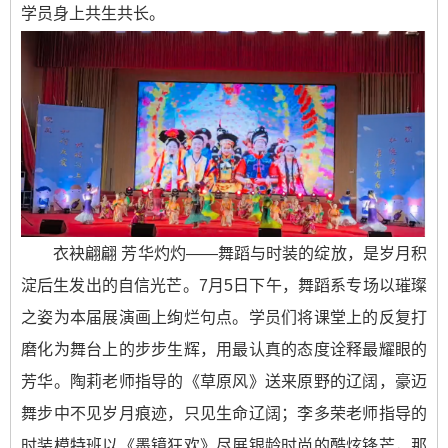
学员身上共生共长。
衣袂翩翩 芳华灼灼——舞蹈与时装的绽放，是岁月积
淀后生发出的自信光芒。7月5日下午，舞蹈系专场以璀璨
之姿为本届展演画上绚烂句点。学员们将课堂上的反复打
磨化为舞台上的步步生辉，用最认真的态度诠释最耀眼的
芳华。陶莉老师指导的《草原风》送来原野的辽阔，豪迈
舞步中不见岁月痕迹，只见生命辽阔；李多荣老师指导的
时装模特班以《墨镜狂欢》尽展银龄时尚的酷炫锋芒，那