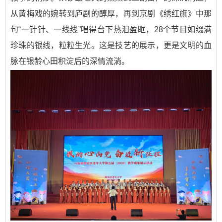
从黄梅戏的婉转到庐剧的醇厚，再到京剧《绣红旗》中那
句“一针针、一线线”唱得台下热泪盈眶，28个节目如缀满
珍珠的银线，粒粒生光。这是技艺的展示，更是文明的血
脉在银龄心田积淀后的深情流淌。