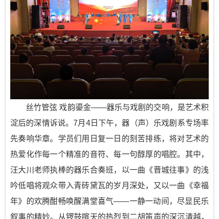
丝竹管弦 戏韵鎏金——器乐与戏剧的交响，是艺术积
淀后的深情诉说。7月4日下午，器（声）乐戏剧系专场率
先奏响华章。学员们用日复一日的刻苦排练，将对艺术的
热爱化作每一个精准的音符、每一句醇厚的唱腔。其中，
汪大川老师执棒的器乐合奏班，以一曲《晋城往事》的浅
吟低唱将观众带入青砖黛瓦的岁月深处，又以一曲《幸福
年》的欢腾酣畅唤醒满堂喜气——一静一动间，尽显民乐
叙事的精妙。从锣鼓喧天的热烈到二胡笛声的深沉清越，