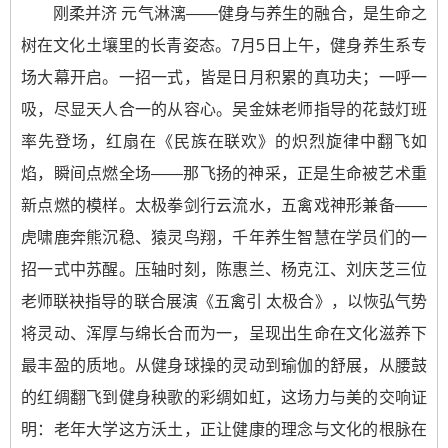
刚柔并济 元气淋漓——健身与养生的融合，是生命之
树在文化土壤里的长青姿态。7月5日上午，健身养生系专
场大幕开启。一招一式，皆是日月积累的真功夫；一呼一
吸，尽显天人合一的从容心。吴金妹老师指导的花鼓灯班
率先登场，红扇在《民族在联欢》的炽烈旋律中翻飞如
焰，瞬间点燃全场——那飞扬的神采，正是生命被艺术重
新点燃的模样。太极拳剑行云流水，五禽戏神形兼备——
虎啸鹿奔熊沉稳、猿灵鸟翔，千年养生智慧在学员们的一
招一式中苏醒。压轴时刻，陈惠兰、杨克江、刘庆芝三位
老师联袂指导的联合展演《五禽引 太极合》，以恢弘气势
将灵动、浑厚与绵长合而为一，呈现出生命在文化滋养下
最丰盈的质地。从健身球操的灵动到瑜伽的舒展，从腰鼓
的红绸翻飞到健身秧歌的彩绸如虹，这场力与美的交响证
明：老年大学这方沃土，正让健康的理念与文化的根脉在