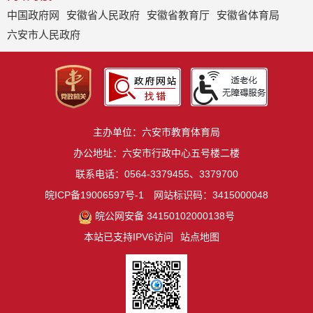
中国政府网
安徽省人民政府
安徽省教育厅
安徽省体育局
六安市人民政府
主办单位：六安市教育体育局
办公地址：六安市行政中心五号楼二楼
联系电话：0564-3379455、3379700
皖ICP备19006597号-1
网站标识码：3415000048
皖公网安备 34150102000138号
本站已支持IPV6访问
站点地图