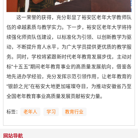
这一荣誉的获得，充分彰显了裕安区老年大学教师队
伍的卓越素质与教学实力。下一步，裕安区老年大学将持
续强化师资队伍建设，以标准化为引领、以创新教学为驱
动，不断提升育人水平，为广大学员提供更优质的教学服
务。同时，学校将紧跟新时代老年教育发展步伐，主动对
标“十五五”期间老年教育事业的高质量发展航向，借鉴各
地先进办学经验，充分发挥示范引领作用，让老年教育的
“银龄之光”在裕安大地更加璀璨夺目，为推动安徽省乃至
全国老年教育事业高质量发展贡献裕安力量。
标签：
老年人
学习
教育行业
网站导航