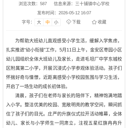
浏览次数：
587
信息来源：三十铺镇中心学校
发布时间：2026-05-12 16:07
字号：
下载
收藏
大
中
小
为帮助大班幼儿直观感受小学生活，缓解入学焦虑，
扎实推进“幼小衔接”工作，5月11日上午，金安区枣园小区
幼儿园组织全体大班幼儿及家长，走进毛坦厂中学东城校
区附属第二小学，开展沉浸式小学参观体验活动。孩子们
怀揣好奇与憧憬，近距离感受小学校园氛围与学习生活，
开启了一场生动的成长初体验。
清晨，孩子们在老师与家长的陪伴下，精神饱满地踏
入小学。整洁优美的校园、宽敞明亮的教学空间，瞬间抓
住了孩子们的目光。庄严的升旗仪式拉开活动帷幕，全体
幼儿、家长与小学师生一同肃立，注视五星红旗冉冉升