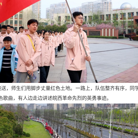
接送，师生们用脚步丈量红色土地。一路上，队伍整齐有序，同
色歌曲，有人边走边讲述皖西革命先烈的英勇事迹。