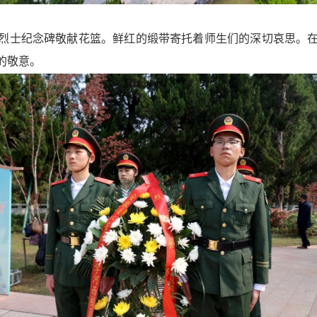
烈士纪念碑敬献花篮。鲜红的缎带寄托着师生们的深切哀思。
的敬意。