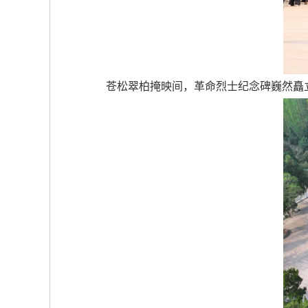
苍松翠柏掩映间，革命烈士纪念碑巍然矗