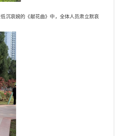
在低沉哀婉的《献花曲》中，全体人员肃立默哀