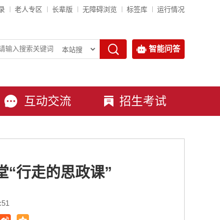
录
老人专区
长辈版
无障碍浏览
标签库
运行情况
智能问答
互动交流
招生考试
堂“行走的思政课”
:51