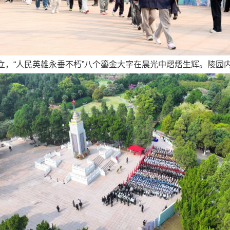
立，“人民英雄永垂不朽”八个鎏金大字在晨光中熠熠生辉。陵园