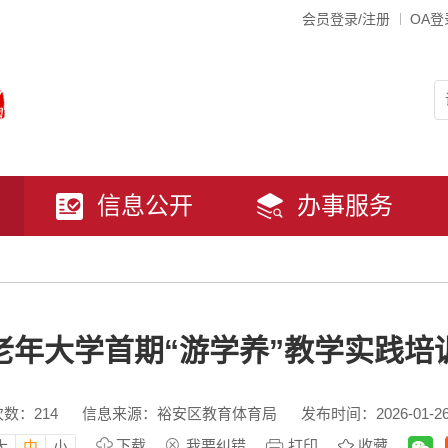
会员登录/注册
OA登
信息公开
办事服务
老年大学首期“游学养”教学实践培
次数：
214
信息来源：裕安区教育体育局
发布时间：2026-01-26 
下载
我要纠错
打印
收藏
大
中
小