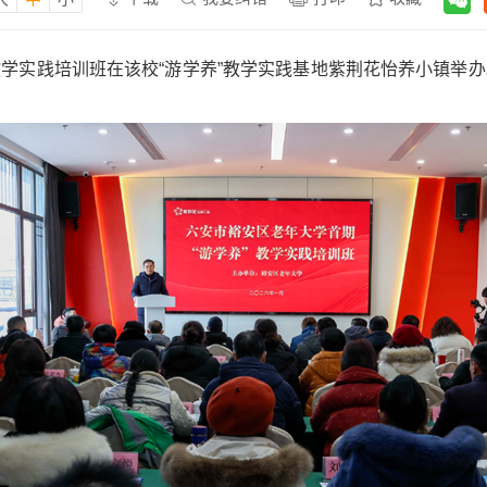
”教学实践培训班在该校“游学养”教学实践基地紫荆花怡养小镇举