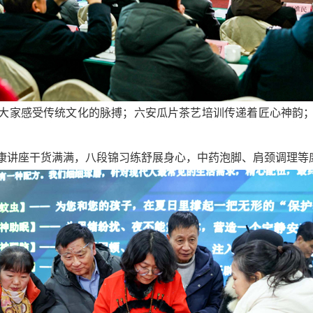
大家感受传统文化的脉搏；六安瓜片茶艺培训传递着匠心神韵
康讲座干货满满，八段锦习练舒展身心，中药泡脚、肩颈调理等