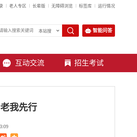
录
老人专区
长辈版
无障碍浏览
标签库
运行情况
智能问答
互动交流
招生考试
助老我先行
:09