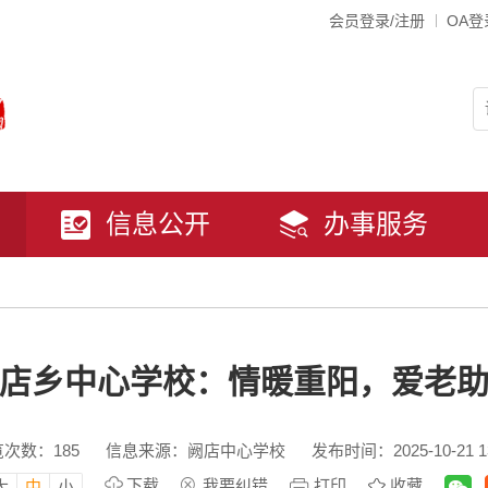
会员登录/注册
OA登
信息公开
办事服务
店乡中心学校：情暖重阳，爱老
览次数：
185
信息来源：阙店中心学校
发布时间：2025-10-21 13
下载
我要纠错
打印
收藏
大
中
小