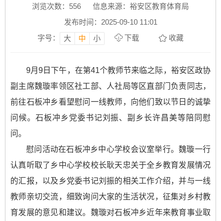
浏览次数：
556
信息来源：裕安区教育体育局
发布时间：2025-09-10 11:01
字号：
下载
收藏
大
中
小
9月9日下午，在第41个教师节来临之际，裕安区政协
副主席魏璇率领区社工部、人社局等区直部门负责同志，
前往石板冲乡看望慰问一线教师，向他们致以节日的诚挚
问候。石板冲乡党委书记刘振、副乡长许昌美等陪同慰
问。
慰问活动在石板冲乡中心学校会议室举行。魏璇一行
认真听取了乡中心学校校长耿天忠关于全乡教育发展情况
的汇报，以及乡党委书记刘振的相关工作介绍，并与一线
教师亲切交流，细致询问大家的生活状况，征集对乡村教
育发展的意见和建议。魏璇对石板冲乡近年来教育事业取