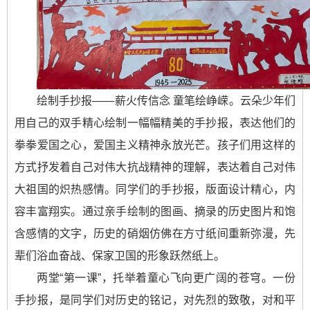
绘制手抄报——薪火传信念 童笔绘峥嵘。云朵少年们
用自己的双手精心绘制一幅幅精美的手抄报，表达他们的
拳拳爱国之心，爱国主义精神永放光芒。孩子们用这样的
方式抒发着自己对伟大抗战精神的理解，表达着自己对伟
大祖国的炽热感情。同学们的手抄报，版面设计精心，内
容丰富翔实。通过亲手绘制的图画、摘录的历史图片和饱
含感情的文字，历史的硝烟仿佛在方寸纸间重新弥漫，先
辈们浴血奋战、保家卫国的形象跃然纸上。
两堂“第一课”，托举着童心飞向更广阔的苍穹。一份
手抄报，是同学们对历史的铭记，对先烈的致敬，对和平