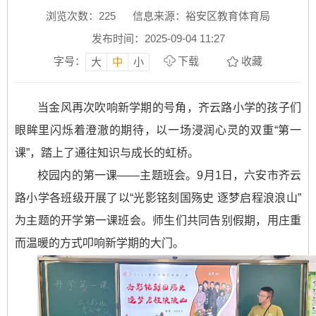
浏览次数：
225
信息来源：裕安区教育体育局
发布时间：2025-09-04 11:27
字号：
下载
收藏
大
中
小
当金风再次吹响新学期的号角，齐云路小学的孩子们
眼眸里闪烁着澄澈的期待，以一场浸润心灵的双重“第一
课”，踏上了通往知识与成长的虹桥。
校园内的第一课——主题班会。9月1日，六安市齐云
路小学各班级开展了以“光影铭刻国殇史 逐梦启程浪浪山”
为主题的开学第一课班会。师生们共同告别假期，用庄重
而温暖的方式叩响新学期的大门。