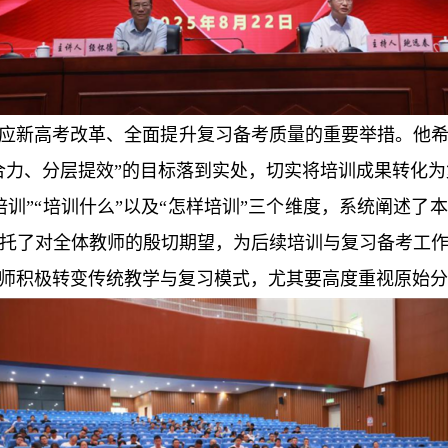
应新高考改革、全面提升复习备考质量的重要举措。他
合力、分层提效
”
的目标落到实处，切实将培训成果转化为
培训
”“
培训什么
”
以及
“
怎样培训
”
三个维度，系统阐述了本
托了对全体教师的殷切期望，为后续培训与复习备考工
师积极转变传统教学与复习模式，尤其要高度重视原始分