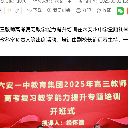
览次数：
1070
信息来源：六安一中
发布时间：2025-09-01 16:
下载
我要纠错
打印
收藏
大
中
小
集团高三教师高考复习教学能力提升培训在六安州中学堂顺
教科室负责人等出席活动。培训由副校长鲍远春主持，