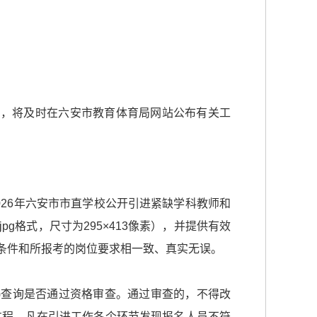
个引进工作中，将及时在六安市教育体育局网站公布有关工
写《2026年六安市市直学校公开引进紧缺学科教师和
格式，尺寸为295×413像素），并提供有效
条件和所报考的岗位要求相一致、真实无误。
m.cn)查询是否通过资格审查。通过审查的，不得改
全过程。凡在引进工作各个环节发现报名人员不符