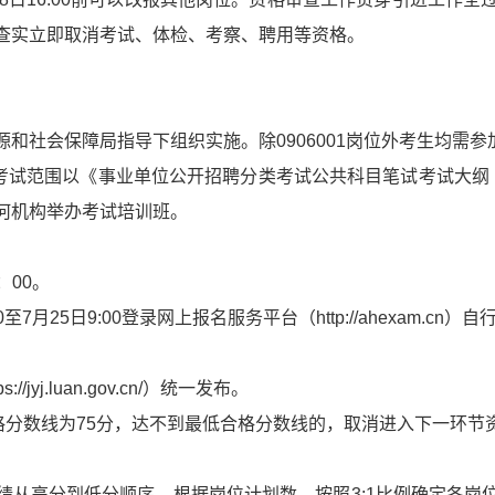
查实立即取消考试、体检、考察、聘用等资格。
和社会保障局指导下组织实施。除0906001岗位外考生均需
考试范围以《事业单位公开招聘分类考试公共科目笔试考试大纲（
何机构举办考试培训班。
：00。
7月25日9:00登录网上报名服务平台（http://ahexam.c
yj.luan.gov.cn/）统一发布。
格分数线为75分，达不到最低合格分数线的，取消进入下一环节
绩从高分到低分顺序，根据岗位计划数，按照3:1比例确定各岗