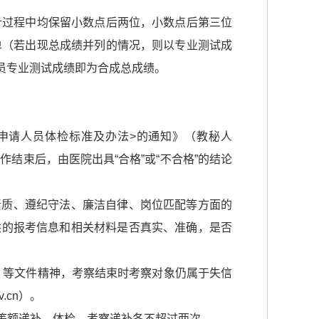
统计过程中均保留小数点后两位，小数点后第三位
单（若出现总成绩并列的情况，则以专业测试成
人员专业测试成绩即为合成总成绩。
申请人员体检标准及办法>的通知》（教秘人
作结束后，由医院出具“合格”或“不合格”的结论
素质、遵纪守法、廉洁自律、岗位匹配等方面的
供的报考信息和相关材料是否真实、准确，是否
号）等文件精神，考察结束时考察对象仍属于失信
.cn）。
等额递补，体检、考察递补各不超过两次。