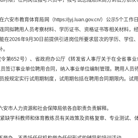
教育体育局网（https://jyj.luan.gov.cn/）公示
连同拟聘用人员考察材料、学历证书、资格证书等相关材料，
在2026年9月30日前提供引进岗位所要求层次的学历、学
补。
令第652号）、省政府办公厅《转发省人事厅关于在全省事
聘人员签订事业单位聘用合同，纳入事业单位编制管理。聘用人
员按规定实行试用期制度，试用期包括在聘用合同期限内。试
六安市人力资源和社会保障局依各自职责负责解释。
引进紧缺学科教师和体育教练员有关政策及资格复审、专业测试、
不举办、不委托任何机构举办任何形式的辅导和培训活动。