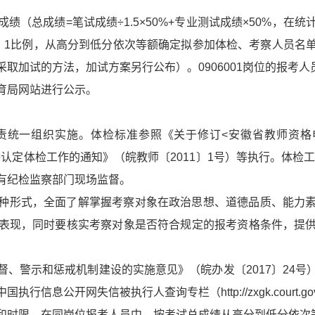
绩（总成绩=笔试成绩÷1.5×50%+专业测试成绩×50%，在
：1比例，从高分到低分依次等额确定拟参加体检、考察人员名
取加试的方法，加试方案另行公布）。0906001岗位的报考
育局网站进行公示。
责统一组织实施。体检标准参照《关于修订<安徽省教师资格
格认定体检工作的通知》（皖教师〔2011〕1号）等执行。体检工
有纪检监察部门现场监督。
种形式，全面了解掌握考察对象在政治思想、道德品质、能力
表现，同时要核实考察对象是否符合规定的报考资格条件，提
督、警示和惩戒机制建设的实施意见》（皖办发〔2017〕24
息公开网失信被执行人查询专栏（http://zxgk.court.gov
和时限，在同岗位报考人员中，按考试总成绩从高分到低分依次