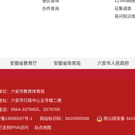
便民查询
12345网
办件查询
征集调查
答问知识
安徽省教育厅
安徽省体育局
六安市人民政府
单位：六安市教育体育局
地址：六安市行政中心五号楼二楼
话：0564-3379455、3379700
P备19006597号-1
网站标识码：3415000048
皖公网安备 3415
已支持IPV6访问
站点地图