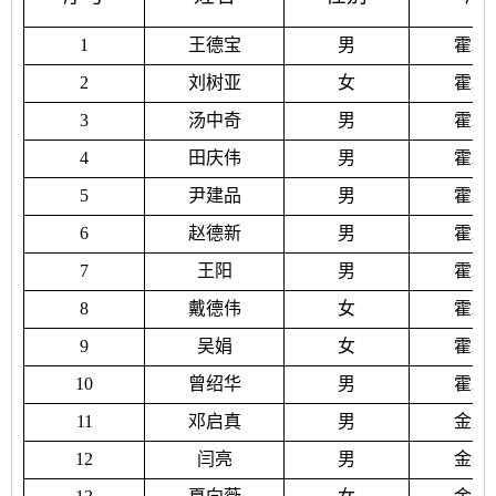
1
王德宝
男
霍邱
2
刘树亚
女
霍邱
3
汤中奇
男
霍邱
4
田庆伟
男
霍邱
5
尹建品
男
霍邱
6
赵德新
男
霍邱
7
王阳
男
霍邱
8
戴德伟
女
霍邱
9
吴娟
女
霍邱
10
曾绍华
男
霍邱
11
邓启真
男
金寨
12
闫亮
男
金寨