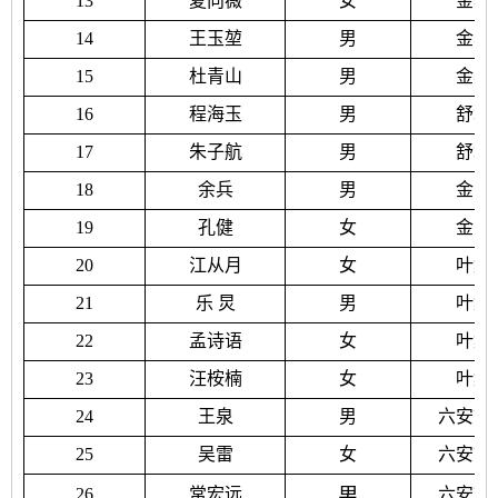
13
夏向薇
女
金寨
14
王玉堃
男
金寨
15
杜青山
男
金寨
16
程海玉
男
舒城
17
朱子航
男
舒城
18
余兵
男
金安
19
孔健
女
金安
20
江从月
女
叶集
21
乐
炅
男
叶集
22
孟诗语
女
叶集
23
汪桉楠
女
叶集
24
王泉
男
六安市
25
吴雷
女
六安市
男
26
常宏远
六安市