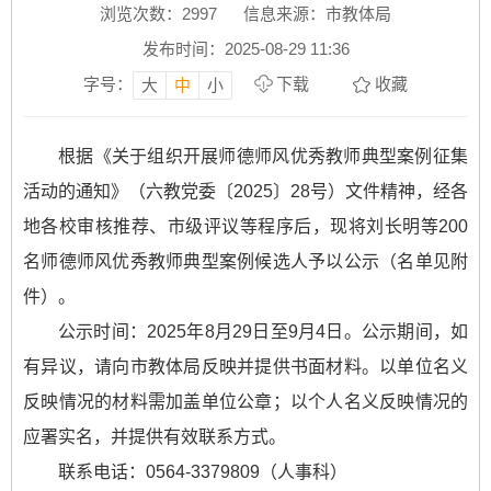
浏览次数：
2997
信息来源：市教体局
发布时间：2025-08-29 11:36
字号：
下载
收藏
大
中
小
根据《关于组织开展师德师风优秀教师典型案例征集
活动的通知》（六教党委〔2025〕28号）文件精神，经各
地各校审核推荐、市级评议等程序后，现将刘长明等200
名师德师风优秀教师典型案例候选人予以公示（名单见附
件）。
公示时间：2025年8月29日至9月4日。公示期间，如
有异议，请向市教体局反映并提供书面材料。以单位名义
反映情况的材料需加盖单位公章；以个人名义反映情况的
应署实名，并提供有效联系方式。
联系电话：0564-3379809（人事科）