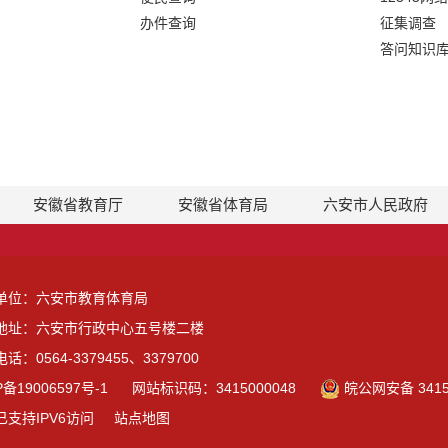
办件查询
征集调查
答问知识
安徽省教育厅
安徽省体育局
六安市人民政府
单位：六安市教育体育局
地址：六安市行政中心五号楼二楼
话：0564-3379455、3379700
P备19006597号-1
网站标识码：3415000048
皖公网安备 3415
已支持IPV6访问
站点地图