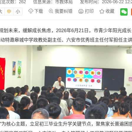
浏览次数：
262
信息来源：市教体局
发布时间：2026-06-22 12:
下载
我要纠错
打印
收藏
大
中
小
划未来，缓解成长焦虑，2026年6月21日，市青少年阳光成
活动特邀皋城中学政教处副主任、六安市优秀班主任付军担任主讲
报”为核心主题，立足初三毕业生升学关键节点，聚焦家长普遍困