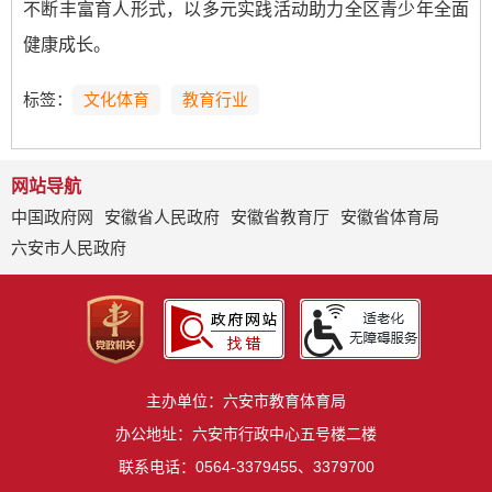
不断丰富育人形式，以多元实践活动助力全区青少年全面
健康成长。
标签：
文化体育
教育行业
网站导航
中国政府网
安徽省人民政府
安徽省教育厅
安徽省体育局
六安市人民政府
主办单位：六安市教育体育局
办公地址：六安市行政中心五号楼二楼
联系电话：0564-3379455、3379700