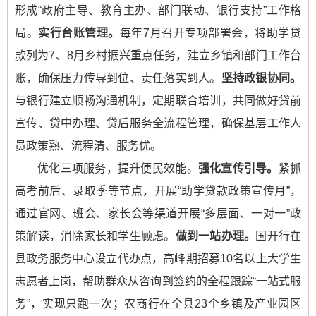
形成“政府主导、教育主办、部门联动、银行支持”工作格
局。
实行台账管理。
每年7月召开专项部署会，将助学贷
款列为7、8月乡村振兴重点任务，建立乡镇和部门工作台
账，确保压力传导到位、责任落实到人。
坚持政银协同。
与银行建立顺畅沟通机制，定期联合培训，共同做好贷前
宣传、贷中办理、贷后服务全流程管理，确保基层工作人
员政策熟、流程清、服务优。
优化三项服务，提升便民效能。
强化宣传引导。
紧抓
高考前后、录取季等节点，开展“助学贷款政策宣传月”，
通过官网、班会、家长会等渠道开展“多层面、一对一”政
策解读，消除家长和学生顾虑。
做到一站办理。
国开行在
县政务服务中心设立代办点，高峰期招募10名以上大学生
志愿者上岗，帮助群众从咨询到签约的全程跟踪“一站式服
务”，实现只跑一次；农商行在全县23个乡镇及产业园区