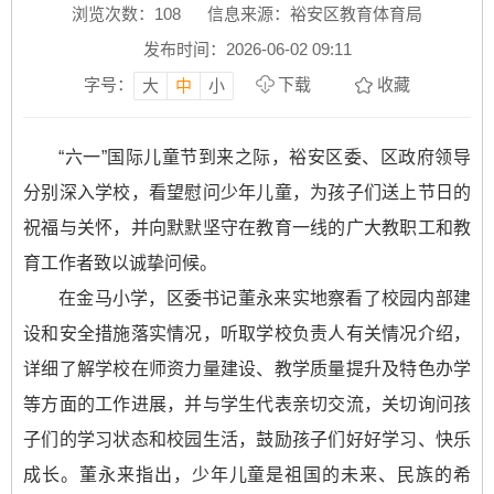
浏览次数：
108
信息来源：裕安区教育体育局
发布时间：2026-06-02 09:11
字号：
下载
收藏
大
中
小
“六一”国际儿童节到来之际，裕安区委、区政府领导
分别深入学校，看望慰问少年儿童，为孩子们送上节日的
祝福与关怀，并向默默坚守在教育一线的广大教职工和教
育工作者致以诚挚问候。
在金马小学，
区委书记
董永来实地察看了校园内部建
设和安全措施落实情况，听取学校负责人有关情况介绍，
详细了解学校在师资力量建设、教学质量提升及特色办学
等方面的工作进展，并与学生代表亲切交流，关切询问孩
子们的学习状态和校园生活，鼓励孩子们好好学习、快乐
成长。董永来指出，少年儿童是祖国的未来、民族的希