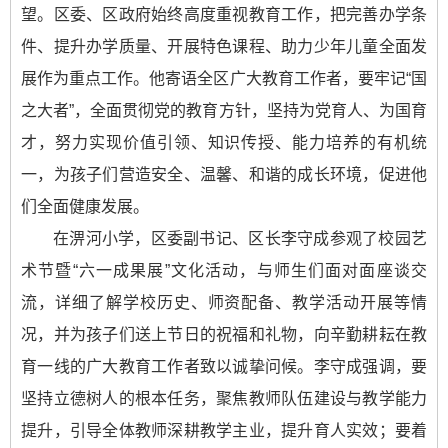
望。区委、区政府始终高度重视教育工作，把完善办学条
件、提升办学质量、开展特色课程、助力少年儿童全面发
展作为重点工作。他寄语全区广大教育工作者，要牢记“国
之大者”，全面贯彻党的教育方针，坚持为党育人、为国育
才，努力实现价值引领、知识传授、能力培养的有机统
一，为孩子们营造安全、温馨、和谐的成长环境，促进他
们全面健康发展。
在淠河小学，区委副书记、区长李守成参观了校园艺
术节暨“六一成果展”文化活动，与师生们面对面座谈交
流，详细了解学校历史、师资配备、教学活动开展等情
况，并为孩子们送上节日的祝福和礼物，向辛勤耕耘在教
育一线的广大教育工作者致以诚挚问候。李守成强调，要
坚持立德树人的根本任务，聚焦教师队伍建设与教学能力
提升，引导全体教师深耕教学主业，提升育人实效；要着