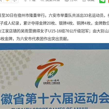
日至30日在宿州市隆重举行。六安市举重队共派出33名运动员，
男子成人纪录，累计夺得金牌20枚、银牌4枚、铜牌4枚，金牌
江家店镇的吴雨萱摘得女子U15-16组76公斤级冠军；由大别山
4枚金牌，为六安市代表团作出突出贡献。