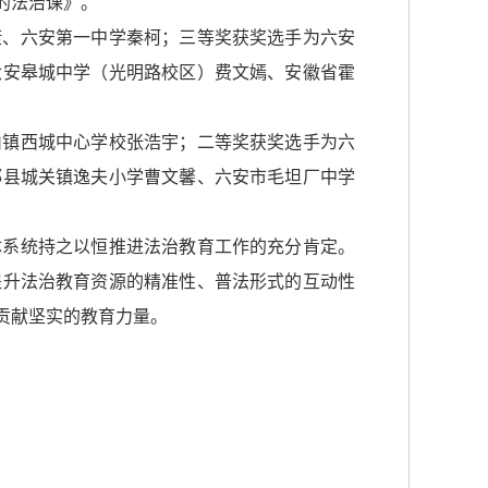
的法治课》。
康、六安第一中学秦柯；三等奖获奖选手为六安
六安皋城中学（光明路校区）费文嫣、安徽省霍
山镇西城中心学校张浩宇；二等奖获奖选手为六
邱县城关镇逸夫小学曹文馨、六安市毛坦厂中学
体系统持之以恒推进法治教育工作的充分肯定。
提升法治教育资源的精准性、普法形式的互动性
贡献坚实的教育力量。