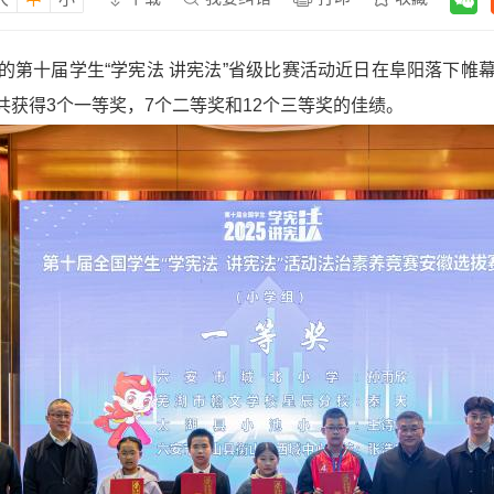
的第十届学生“学宪法 讲宪法”省级比赛活动近日在阜阳落下帷
获得3个一等奖，7个二等奖和12个三等奖的佳绩。