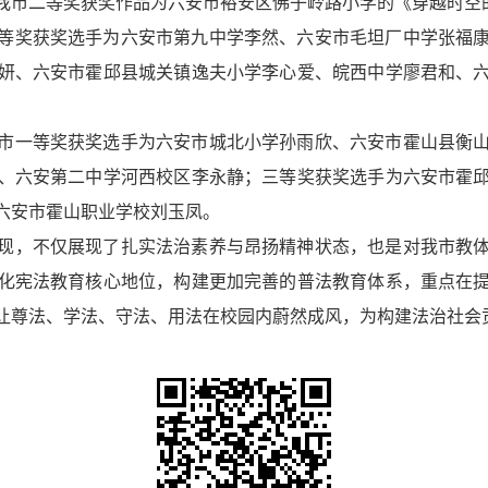
我市二等奖获奖作品为六安市裕安区佛子岭路小学的《穿越时空
等奖获奖选手为六安市第九中学李然、六安市毛坦厂中学张福
妍、六安市霍邱县城关镇逸夫小学李心爱、皖西中学廖君和、
市一等奖获奖选手为六安市城北小学孙雨欣、六安市霍山县衡
、六安第二中学河西校区李永静；三等奖获奖选手为六安市霍
六安市霍山职业学校刘玉凤。
现，不仅展现了扎实法治素养与昂扬精神状态，也是对我市教
化宪法教育核心地位，构建更加完善的普法教育体系，重点在
让尊法、学法、守法、用法在校园内蔚然成风，为构建法治社会