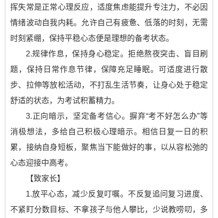
挥失常是正常心理反应，适度焦虑能提升专注力，不必因
情绪波动自我内耗。允许自己有疲惫、低落的时刻，无需
时刻紧绷，保持平稳心态便是理想的备考状态。
2.规律作息，保持身心稳定。拒绝熬夜突击、盲目刷
题，保持日常作息节律，保障充足睡眠。可适度进行散
步、拉伸等放松活动，不打乱生活节奏，让身心处于稳定
舒适的状态，为考试积蓄精力。
3.正向暗示，坚定备考信心。摒弃“考不好怎么办”等
消极想法，多给自己积极心理暗示。相信日复一日的积
累，接纳自身短板，聚焦当下能做好的事，以从容松弛的
心态迎接中高考。
【致家长】
1.放平心态，减少反复叮嘱。不反复追问复习进度、
不紧盯分数目标、不拿孩子与他人攀比，少说教唠叨，多