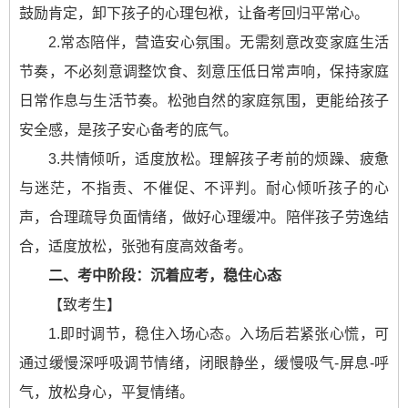
鼓励肯定，卸下孩子的心理包袱，让备考回归平常心。
2.常态陪伴，营造安心氛围。无需刻意改变家庭生活
节奏，不必刻意调整饮食、刻意压低日常声响，保持家庭
日常作息与生活节奏。松弛自然的家庭氛围，更能给孩子
安全感，是孩子安心备考的底气。
3.共情倾听，适度放松。理解孩子考前的烦躁、疲惫
与迷茫，不指责、不催促、不评判。耐心倾听孩子的心
声，合理疏导负面情绪，做好心理缓冲。陪伴孩子劳逸结
合，适度放松，张弛有度高效备考。
二、考中阶段：沉着应考，稳住心态
【致考生】
1.即时调节，稳住入场心态。入场后若紧张心慌，可
通过缓慢深呼吸调节情绪，闭眼静坐，缓慢吸气-屏息-呼
气，放松身心，平复情绪。