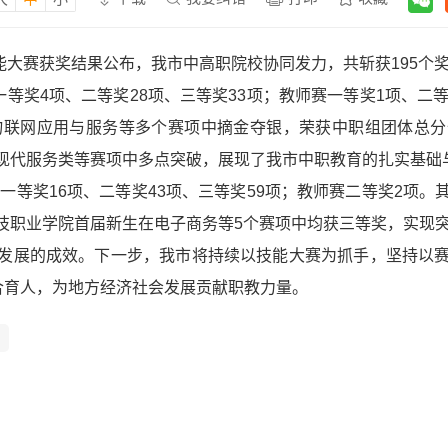
校技能大赛获奖结果公布，我市中高职院校协同发力，共斩获195个
一等奖4项、二等奖28项、三等奖33项；教师赛一等奖1项、二
物联网应用与服务等多个赛项中摘金夺银，荣获中职组团体总
现代服务类等赛项中多点突破，展现了我市中职教育的扎实基础
赛一等奖16项、二等奖43项、三等奖59项；教师赛二等奖2项
技职业学院首届新生在电子商务等5个赛项中均获三等奖，实现
发展的成效。下一步，我市将持续以技能大赛为抓手，坚持以
合育人，为地方经济社会发展贡献职教力量。