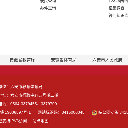
便民查询
12345网
办件查询
征集调查
答问知识
安徽省教育厅
安徽省体育局
六安市人民政府
单位：六安市教育体育局
地址：六安市行政中心五号楼二楼
话：0564-3379455、3379700
P备19006597号-1
网站标识码：3415000048
皖公网安备 3415
已支持IPV6访问
站点地图