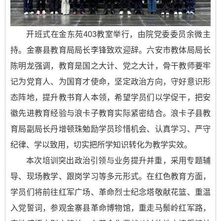
开班式在金东苑403教室举行，由院党委委员余微主
持。金寨县教育局局长李锋致欢迎辞。六安市教体局局长
陈明龙强调，教育是国之大计、党之大计，骨干教师要牢
记为党育人、为国育才使命，坚定政治方向，守好意识形
态阵地，提升教书育人本领，希望学员们以学促干，把安
徽先进教育经验与浪卡子教育实际紧密结合。浪卡子县教
育局副局长丹增顿珠勉励学员珍惜机会、认真学习、严守
纪律、学以致用，切实把所学知识转化为教学实效。
本次培训突出政治引领与业务提升并重，采用专题辅
导、现场教学、跟岗学习等多元形式。在红色教育方面，
学员们将前往红军广场、革命烈士纪念塔敬献花篮、重温
入党誓词，参观金寨县革命博物馆，重走马鬃岭红军路，