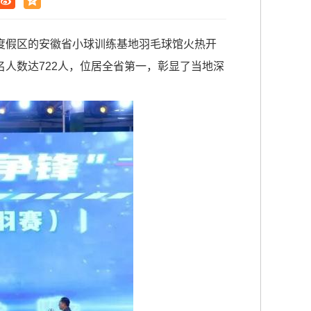
游度假区的安徽省小球训练基地羽毛球馆火热开
人数达722人，位居全省第一，彰显了当地深