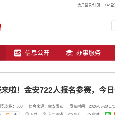
会员登录/注册
OA登
信息公开
办事服务
来啦！金安722人报名参赛，今
浏览次数：
698
信息来源：金安发布
发布时间：2026-03-28 17:
下载
我要纠错
打印
收藏
大
中
小