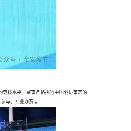
的竞技水平。赛事严格执行中国羽协审定的
参与、专业办赛”。