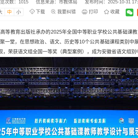
览次数：
1015
信息来源：市教体局
发布时间：2025-10-31 17:
下载
我要纠错
打印
收藏
大
中
小
高等教育出版社承办的2025年全国中等职业学校公共基础课
齐聚一堂，在思想政治、语文、历史等10个公共基础课程类别
现，荣获语文组全国一等奖（典型案例），成为安徽省语文组别