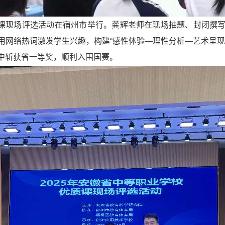
优质课现场评选活动在宿州市举行。龚辉老师在现场抽题、封闭撰
用网络热词激发学生兴趣，构建“感性体验—理性分析—艺术呈现
中斩获省一等奖，顺利入围国赛。