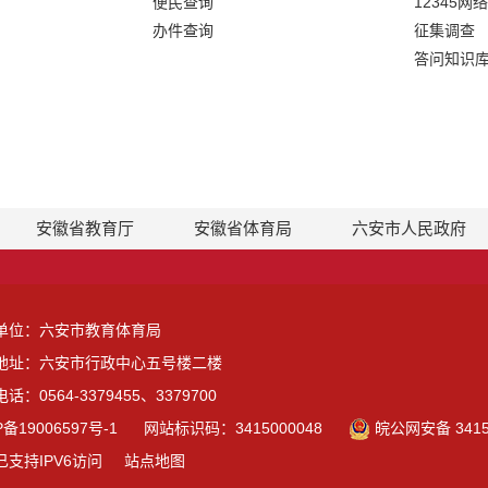
便民查询
12345网
办件查询
征集调查
答问知识
安徽省教育厅
安徽省体育局
六安市人民政府
单位：六安市教育体育局
地址：六安市行政中心五号楼二楼
话：0564-3379455、3379700
P备19006597号-1
网站标识码：3415000048
皖公网安备 3415
已支持IPV6访问
站点地图