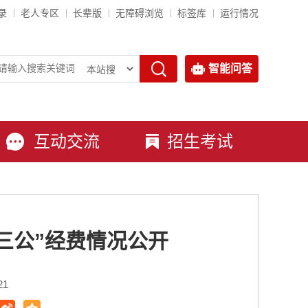
录
老人专区
长辈版
无障碍浏览
标签库
运行情况
智能问答
互动交流
招生考试
三公”经费情况公开
21