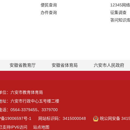
便民查询
12345网
办件查询
征集调查
答问知识
安徽省教育厅
安徽省体育局
六安市人民政府
单位：六安市教育体育局
地址：六安市行政中心五号楼二楼
话：0564-3379455、3379700
P备19006597号-1
网站标识码：3415000048
皖公网安备 3415
已支持IPV6访问
站点地图