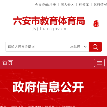
会员登录/注册
老人专区
标签库
运行情况
首页
导
航