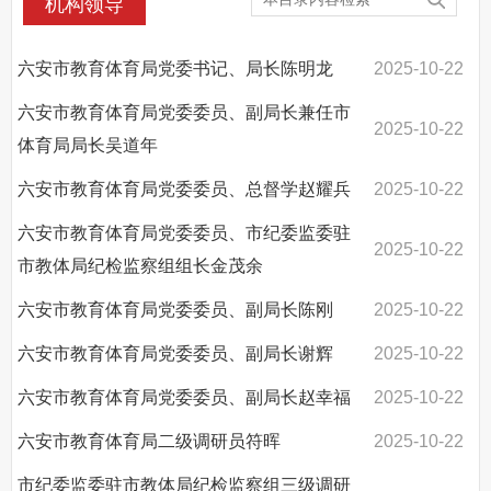
机构领导
其他法定信息
六安市教育体育局党委书记、局长陈明龙
2025-10-22
六安市教育体育局党委委员、副局长兼任市
2025-10-22
体育局局长吴道年
六安市教育体育局党委委员、总督学赵耀兵
2025-10-22
六安市教育体育局党委委员、市纪委监委驻
2025-10-22
市教体局纪检监察组组长金茂余
六安市教育体育局党委委员、副局长陈刚
2025-10-22
六安市教育体育局党委委员、副局长谢辉
2025-10-22
六安市教育体育局党委委员、副局长赵幸福
2025-10-22
六安市教育体育局二级调研员符晖
2025-10-22
市纪委监委驻市教体局纪检监察组三级调研