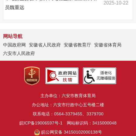
2025-10-22
员魏重远
网站导航
中国政府网
安徽省人民政府
安徽省教育厅
安徽省体育局
六安市人民政府
主办单位：六安市教育体育局
办公地址：六安市行政中心五号楼二楼
联系电话：0564-3379455、3379700
皖ICP备19006597号-1
网站标识码：3415000048
皖公网安备 34150102000138号