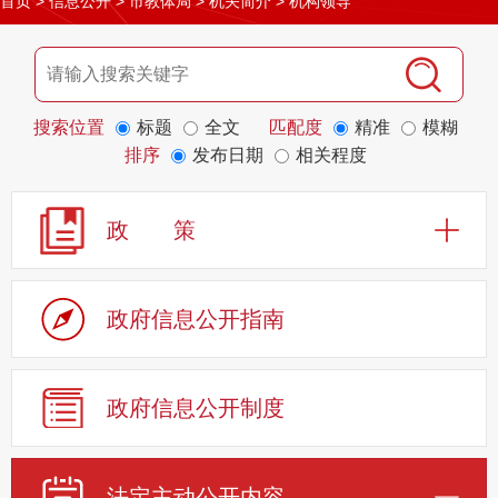
首页
>
信息公开
>
市教体局
>
机关简介
>
机构领导
搜索位置
标题
全文
匹配度
精准
模糊
排序
发布日期
相关程度
政 策
政府信息公开指南
政府信息公开制度
法定主动公开内容