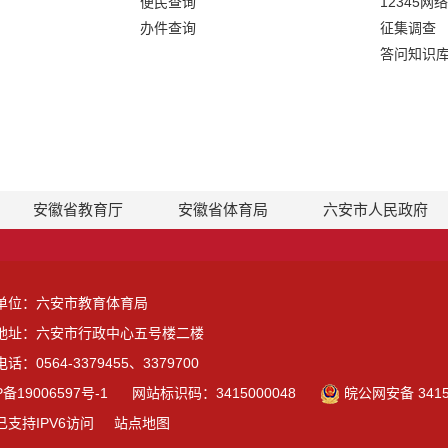
便民查询
12345网
办件查询
征集调查
答问知识
安徽省教育厅
安徽省体育局
六安市人民政府
单位：六安市教育体育局
地址：六安市行政中心五号楼二楼
话：0564-3379455、3379700
P备19006597号-1
网站标识码：3415000048
皖公网安备 3415
已支持IPV6访问
站点地图