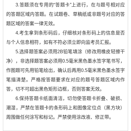
3.答题须在专用的“答题卡”上进行，在与题号相对应
的答题区域内答题。在试题卷、草稿纸或非题号对应的答
题区域的答案一律无效。
4.考生拿到条形码后，仔细核对条形码上的信息是否
与个人信息相符，如有不符必须立即向监考员汇报。
5.选择题答案必须用2B铅笔填涂（修改用橡皮轻擦干
净），非选择题答案必须用0.5毫米黑色墨水签字笔书写，
作图题可先用铅笔绘出，确认后再用0.5毫米黑色墨水签字
笔描清楚。严格按答题要求在对应的题号答题区域内作
答，切不可超出黑色矩形边框，否则答案无效。
6.保持答题卡纸面清洁，切勿使答题卡折叠、破损、
潮湿，严禁在答题卡的条形码上和图像定位点（黑方块）
周围做任何涂写和标记。严禁使用涂改液、修正带。